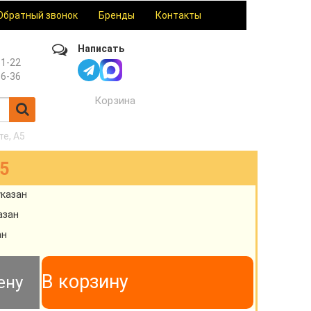
Обратный звонок
Бренды
Контакты
Написать
61-22
36-36
Корзина
е, A5
5
указан
азан
ан
В корзину
ену