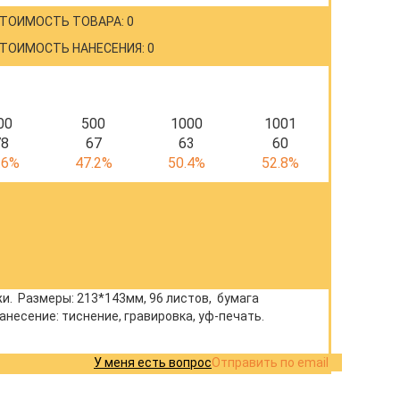
ТОИМОСТЬ ТОВАРА: 0
ТОИМОСТЬ НАНЕСЕНИЯ: 0
00
500
1000
1001
78
67
63
60
.6%
47.2%
50.4%
52.8%
жи. Размеры: 213*143мм, 96 листов, бумага
анесение: тиснение, гравировка, уф-печать.
У меня есть вопрос
Отправить по email