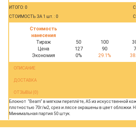
ИТОГО: 0
С
СТОИМОСТЬ ЗА 1 шт. : 0
С
Стоимость
нанесения
Тираж
50
100
3
Цена
127
90
Экономия
0%
29.1%
38
ОПИСАНИЕ
ДОСТАВКА
ОТЗЫВЫ (0)
Блокнот "Beam" в мягком переплёте, A5 из искусственной ко
плотностью 70г/м2, срез и ляссе окрашены в цвет обложки. Н
Минимальная партия 50 штук.