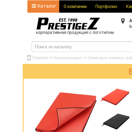
Каталог
О компании
Портфолио
Ка
А
М
корпоративная продукция с логотипом
Главная
Ежедневники
Записные книжки, ал