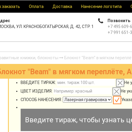
к заказать
Оплата
Доставка
Нанесение логотипа
дрес
Позвонить
ОСКВА, УЛ. КРАСНОБОГАТЫРСКАЯ, Д. 42, СТР. 1
+7 495 609-
+7 991 651-
фавитные книжки, блокноты
Блокнот "Beam" в мягком переплёт
Блокнот "Beam" в мягком переплёте, A
ВВЕДИТЕ ТИРАЖ:
Не 
ЦВЕТ ИЗДЕЛИЯ:
Не ук
СПОСОБ НАНЕСЕНИЯ:
Указ
Введите тираж, чтобы узнать ц