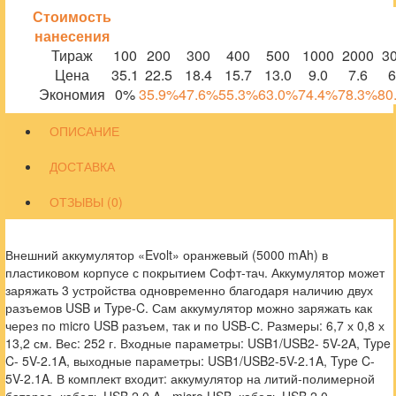
Стоимость
нанесения
Тираж
100
200
300
400
500
1000
2000
3
Цена
35.1
22.5
18.4
15.7
13.0
9.0
7.6
6
Экономия
0%
35.9%
47.6%
55.3%
63.0%
74.4%
78.3%
80
ОПИСАНИЕ
ДОСТАВКА
ОТЗЫВЫ (0)
Внешний аккумулятор «Evolt» оранжевый (5000 mAh) в
пластиковом корпусе с покрытием Софт-тач. Аккумулятор может
заряжать 3 устройства одновременно благодаря наличию двух
разъемов USB и Type-C. Сам аккумулятор можно заряжать как
через по micro USB разъем, так и по USB-С. Размеры: 6,7 х 0,8 х
13,2 см. Вес: 252 г. Входные параметры: USB1/USB2- 5V-2A, Type
C- 5V-2.1A, выходные параметры: USB1/USB2-5V-2.1A, Type C-
5V-2.1A. В комплект входит: аккумулятор на литий-полимерной