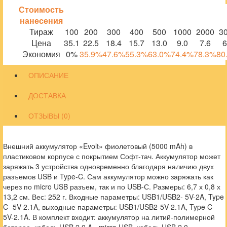
Стоимость
нанесения
Тираж
100
200
300
400
500
1000
2000
3
Цена
35.1
22.5
18.4
15.7
13.0
9.0
7.6
6
Экономия
0%
35.9%
47.6%
55.3%
63.0%
74.4%
78.3%
80
ОПИСАНИЕ
ДОСТАВКА
ОТЗЫВЫ (0)
Внешний аккумулятор «Evolt» фиолетовый (5000 mAh) в
пластиковом корпусе с покрытием Софт-тач. Аккумулятор может
заряжать 3 устройства одновременно благодаря наличию двух
разъемов USB и Type-C. Сам аккумулятор можно заряжать как
через по micro USB разъем, так и по USB-С. Размеры: 6,7 х 0,8 х
13,2 см. Вес: 252 г. Входные параметры: USB1/USB2- 5V-2A, Type
C- 5V-2.1A, выходные параметры: USB1/USB2-5V-2.1A, Type C-
5V-2.1A. В комплект входит: аккумулятор на литий-полимерной