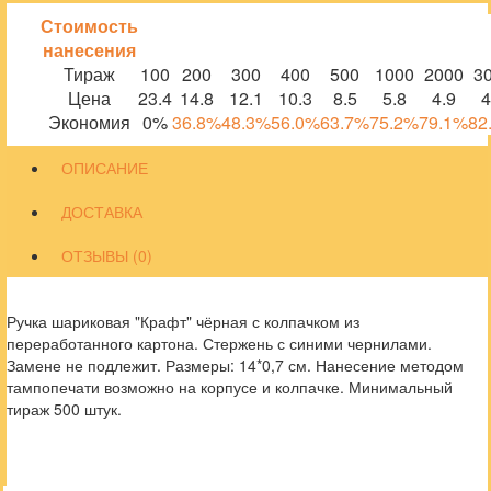
Стоимость
нанесения
Тираж
100
200
300
400
500
1000
2000
3
Цена
23.4
14.8
12.1
10.3
8.5
5.8
4.9
4
Экономия
0%
36.8%
48.3%
56.0%
63.7%
75.2%
79.1%
82
ОПИСАНИЕ
ДОСТАВКА
ОТЗЫВЫ (0)
Ручка шариковая "Крафт" чёрная с колпачком из
переработанного картона. Стержень с синими чернилами.
Замене не подлежит. Размеры: 14*0,7 см. Нанесение методом
тампопечати возможно на корпусе и колпачке. Минимальный
тираж 500 штук.