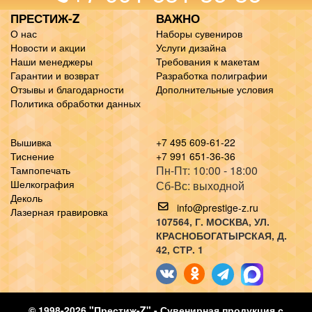
ПРЕСТИЖ-Z
ВАЖНО
О нас
Наборы сувениров
Новости и акции
Услуги дизайна
Наши менеджеры
Требования к макетам
Гарантии и возврат
Разработка полиграфии
Отзывы и благодарности
Дополнительные условия
Политика обработки данных
Вышивка
+7 495 609-61-22
Тиснение
+7 991 651-36-36
Пн-Пт: 10:00 - 18:00
Тампопечать
Шелкография
Сб-Вс: выходной
Деколь
info@prestige-z.ru
Лазерная гравировка
107564
, Г.
МОСКВА
,
УЛ.
КРАСНОБОГАТЫРСКАЯ, Д.
42, СТР. 1
© 1998-2026 "Престиж-Z" - Сувенирная продукция с