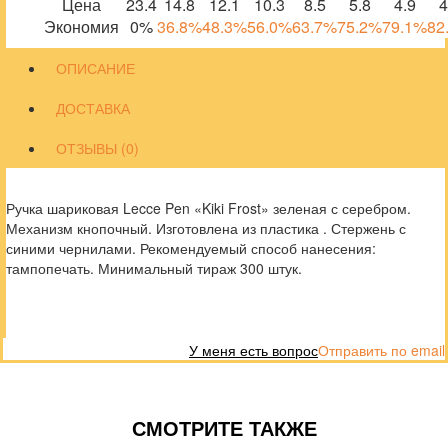
Цена
23.4
14.8
12.1
10.3
8.5
5.8
4.9
4
Экономия
0%
36.8%
48.3%
56.0%
63.7%
75.2%
79.1%
82
ОПИСАНИЕ
ДОСТАВКА
ОТЗЫВЫ (0)
Ручка шариковая Lecce Pen «Kiki Frost» зеленая с серебром.
Механизм кнопочный. Изготовлена из пластика . Стержень с
синими чернилами. Рекомендуемый способ нанесения:
тампопечать. Минимальный тираж 300 штук.
У меня есть вопрос
Отправить по email
СМОТРИТЕ ТАКЖЕ