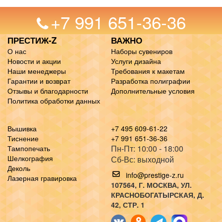
+7 991 651-36-36
ПРЕСТИЖ-Z
ВАЖНО
О нас
Наборы сувениров
Новости и акции
Услуги дизайна
Наши менеджеры
Требования к макетам
Гарантии и возврат
Разработка полиграфии
Отзывы и благодарности
Дополнительные условия
Политика обработки данных
Вышивка
+7 495 609-61-22
Тиснение
+7 991 651-36-36
Пн-Пт: 10:00 - 18:00
Тампопечать
Шелкография
Сб-Вс: выходной
Деколь
info@prestige-z.ru
Лазерная гравировка
107564
, Г.
МОСКВА
,
УЛ.
КРАСНОБОГАТЫРСКАЯ, Д.
42, СТР. 1