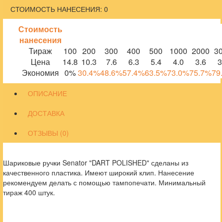
СТОИМОСТЬ НАНЕСЕНИЯ: 0
Стоимость
нанесения
Тираж
100
200
300
400
500
1000
2000
3
Цена
14.8
10.3
7.6
6.3
5.4
4.0
3.6
3
Экономия
0%
30.4%
48.6%
57.4%
63.5%
73.0%
75.7%
79
ОПИСАНИЕ
ДОСТАВКА
ОТЗЫВЫ (0)
Шариковые ручки Senator "DART POLISHED" сделаны из
качественного пластика. Имеют широкий клип. Нанесение
рекомендуем делать с помощью тампопечати. Минимальный
тираж 400 штук.