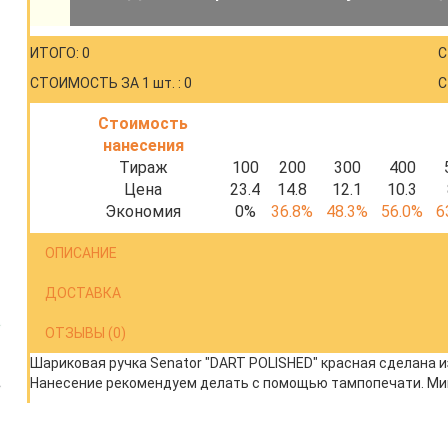
ИТОГО: 0
С
СТОИМОСТЬ ЗА 1 шт. : 0
С
Стоимость
нанесения
Тираж
100
200
300
400
Цена
23.4
14.8
12.1
10.3
Экономия
0%
36.8%
48.3%
56.0%
6
ОПИСАНИЕ
ДОСТАВКА
ОТЗЫВЫ (0)
Шариковая ручка Senator "DART POLISHED" красная сделана и
Нанесение рекомендуем делать с помощью тампопечати. Ми