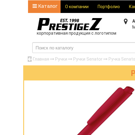
Каталог
О компании
Портфолио
Ка
А
М
корпоративная продукция с логотипом
Главная
Ручки
Ручки Senator
Ручка Senato
Р