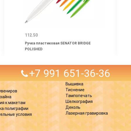
112.50
Ручка пластиковая SENATOR BRIDGE
POLISHED
+7 991 651-36-36
Вышивка
Тиснение
увениров
Тампопечать
изайна
Шелкография
ия к макетам
Деколь
ка полиграфии
Лазерная гравировка
ельные условия