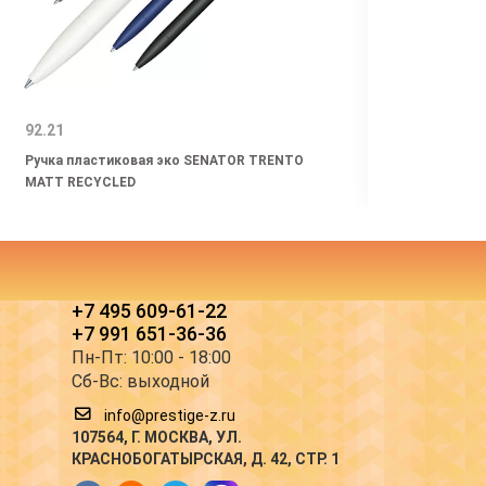
92.21
149.3
Ручка пластиковая эко SENATOR TRENTO
Ручка
MATT RECYCLED
LIBER
+7 495 609-61-22
+7 991 651-36-36
Пн-Пт: 10:00 - 18:00
Сб-Вс: выходной
info@prestige-z.ru
107564
, Г.
МОСКВА
,
УЛ.
КРАСНОБОГАТЫРСКАЯ, Д. 42, СТР. 1