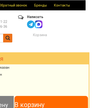
Обратный звонок
Бренды
Контакты
Написать
61-22
36-36
Корзина
ая
указан
н
В корзину
ену