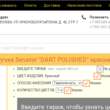
к заказать
Оплата
Доставка
Нанесение логотипа
дрес
Позвонить
ОСКВА, УЛ. КРАСНОБОГАТЫРСКАЯ, Д. 42, СТР. 1
+7 495 609-
+7 991 651-
r "DART POLISHED" красная
учка Senator "DART POLISHED" красн
ВВЕДИТЕ ТИРАЖ:
Не 
ЦВЕТ ИЗДЕЛИЯ:
Указа
СПОСОБ НАНЕСЕНИЯ:
Указан
КОЛИЧЕСТВО ЦВЕТОВ:
Указан
Введите тираж, чтобы узнать ц