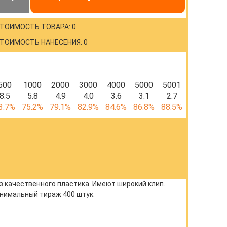
ТОИМОСТЬ ТОВАРА: 0
ТОИМОСТЬ НАНЕСЕНИЯ: 0
500
1000
2000
3000
4000
5000
5001
8.5
5.8
4.9
4.0
3.6
3.1
2.7
3.7%
75.2%
79.1%
82.9%
84.6%
86.8%
88.5%
з качественного пластика. Имеют широкий клип.
нимальный тираж 400 штук.