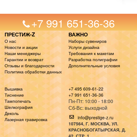
+7 991 651-36-36
ПРЕСТИЖ-Z
ВАЖНО
О нас
Наборы сувениров
Новости и акции
Услуги дизайна
Наши менеджеры
Требования к макетам
Гарантии и возврат
Разработка полиграфии
Отзывы и благодарности
Дополнительные условия
Политика обработки данных
Вышивка
+7 495 609-61-22
Тиснение
+7 991 651-36-36
Пн-Пт: 10:00 - 18:00
Тампопечать
Шелкография
Сб-Вс: выходной
Деколь
info@prestige-z.ru
Лазерная гравировка
107564
, Г.
МОСКВА
,
УЛ.
КРАСНОБОГАТЫРСКАЯ, Д.
42, СТР. 1