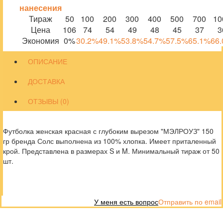
нанесения
Тираж
50
100
200
300
400
500
700
10
Цена
106
74
54
49
48
45
37
3
Экономия
0%
30.2%
49.1%
53.8%
54.7%
57.5%
65.1%
66
ОПИСАНИЕ
ДОСТАВКА
ОТЗЫВЫ (0)
Футболка женская красная с глубоким вырезом "МЭЛРОУЗ" 150
гр бренда Солс выполнена из 100% хлопка. Имеет приталенный
крой. Представлена в размерах S и M. Минимальный тираж от 50
шт.
У меня есть вопрос
Отправить по email