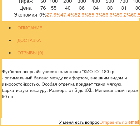
Тираж
50
100
200
300
400
500
700
10
Цена
76
55
40
36
34
33
31
3
Экономия
0%
27.6%
47.4%
52.6%
55.3%
56.6%
59.2%
60.
ОПИСАНИЕ
ДОСТАВКА
ОТЗЫВЫ (0)
Футболка оверсайз унисекс оливковая "КИОТО" 180 гр.
- оптимальный баланс между комфортом, внешним видом и
износостойкостью. Особая отделка придает ткани мягкую,
бархатистую текстуру. Размеры от S до 2XL. Минимальный тираж
50 шт.
У меня есть вопрос
Отправить по email