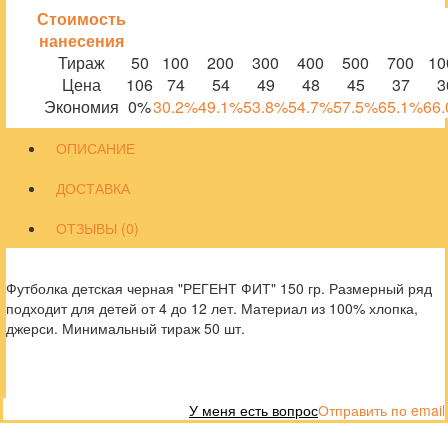
Стоимость
нанесения
Тираж
50
100
200
300
400
500
700
10
Цена
106
74
54
49
48
45
37
3
Экономия
0%
30.2%
49.1%
53.8%
54.7%
57.5%
65.1%
66
ОПИСАНИЕ
ДОСТАВКА
ОТЗЫВЫ (0)
Футболка детская черная "РЕГЕНТ ФИТ" 150 гр. Размерный ряд
подходит для детей от 4 до 12 лет. Материал из 100% хлопка,
джерси. Минимальный тираж 50 шт.
У меня есть вопрос
Отправить по email