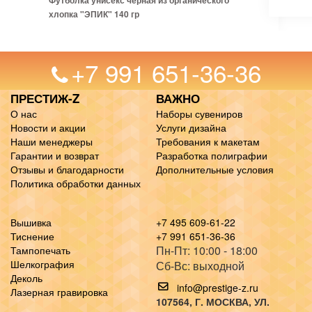
Футболка унисекс черная из органического
хлопка "ЭПИК" 140 гр
+7 991 651-36-36
ПРЕСТИЖ-Z
ВАЖНО
О нас
Наборы сувениров
Новости и акции
Услуги дизайна
Наши менеджеры
Требования к макетам
Гарантии и возврат
Разработка полиграфии
Отзывы и благодарности
Дополнительные условия
Политика обработки данных
Вышивка
+7 495 609-61-22
Тиснение
+7 991 651-36-36
Пн-Пт: 10:00 - 18:00
Тампопечать
Шелкография
Сб-Вс: выходной
Деколь
info@prestige-z.ru
Лазерная гравировка
107564
, Г.
МОСКВА
,
УЛ.