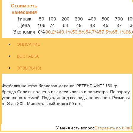
Стоимость
нанесения
Тираж
50
100
200
300
400
500
700
10
Цена
106
74
54
49
48
45
37
3
Экономия
0%
30.2%
49.1%
53.8%
54.7%
57.5%
65.1%
66
ОПИСАНИЕ
ДОСТАВКА
ОТЗЫВЫ (0)
Футболка женская бордовая меланж "РЕГЕНТ ФИТ" 150 гр
бренда Солс выполнена из смеси хлопка и полиэстра. По вороту
укреплена тесьмой. Подходит под все виды нанесения. Размеры
от S до XXL. Минимальный тираж 50 шт.
У меня есть вопрос
Отправить по email