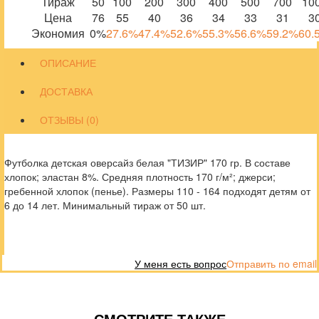
Тираж
50
100
200
300
400
500
700
10
Цена
76
55
40
36
34
33
31
3
Экономия
0%
27.6%
47.4%
52.6%
55.3%
56.6%
59.2%
60.
ОПИСАНИЕ
ДОСТАВКА
ОТЗЫВЫ (0)
Футболка детская оверсайз белая "ТИЗИР" 170 гр. В составе
хлопок; эластан 8%. Средняя плотность 170 г/м²; джерси;
гребенной хлопок (пенье). Размеры 110 - 164 подходят детям от
6 до 14 лет. Минимальный тираж от 50 шт.
У меня есть вопрос
Отправить по email
СМОТРИТЕ ТАКЖЕ