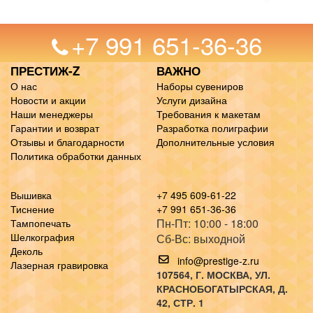
+7 991 651-36-36
ПРЕСТИЖ-Z
ВАЖНО
О нас
Наборы сувениров
Новости и акции
Услуги дизайна
Наши менеджеры
Требования к макетам
Гарантии и возврат
Разработка полиграфии
Отзывы и благодарности
Дополнительные условия
Политика обработки данных
Вышивка
+7 495 609-61-22
Тиснение
+7 991 651-36-36
Пн-Пт: 10:00 - 18:00
Тампопечать
Шелкография
Сб-Вс: выходной
Деколь
info@prestige-z.ru
Лазерная гравировка
107564
, Г.
МОСКВА
,
УЛ.
КРАСНОБОГАТЫРСКАЯ, Д.
42, СТР. 1