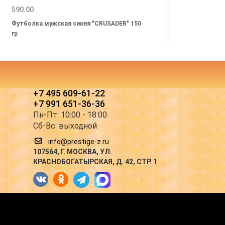
590.00
790.0
Футболка мужская синяя "CRUSADER" 150
Футбо
гр
спорт
+7 495 609-61-22
+7 991 651-36-36
Пн-Пт: 10:00 - 18:00
Сб-Вс: выходной
info@prestige-z.ru
107564
, Г.
МОСКВА
,
УЛ.
КРАСНОБОГАТЫРСКАЯ, Д. 42, СТР. 1