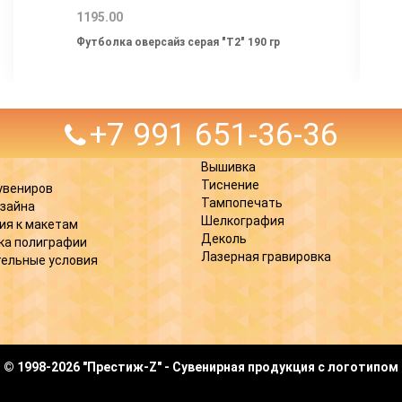
1195.00
Футболка оверсайз серая "Т2" 190 гр
+7 991 651-36-36
Вышивка
Тиснение
увениров
Тампопечать
изайна
Шелкография
ия к макетам
Деколь
ка полиграфии
Лазерная гравировка
ельные условия
© 1998-2026 "Престиж-Z" - Сувенирная продукция с логотипом