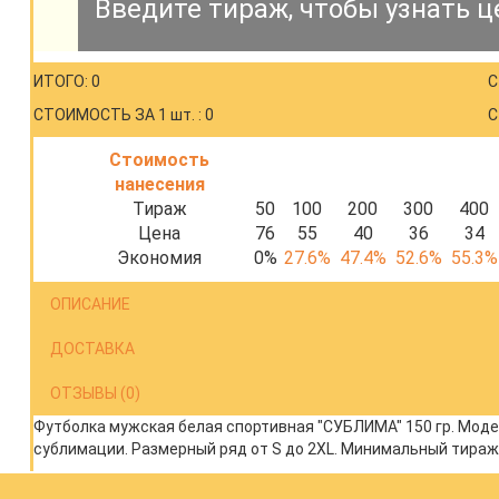
Введите тираж, чтобы узнать ц
ИТОГО: 0
С
СТОИМОСТЬ ЗА 1 шт. : 0
С
Стоимость
нанесения
Тираж
50
100
200
300
400
Цена
76
55
40
36
34
Экономия
0%
27.6%
47.4%
52.6%
55.3%
ОПИСАНИЕ
ДОСТАВКА
ОТЗЫВЫ (0)
Футболка мужская белая спортивная "СУБЛИМА" 150 гр. Моде
сублимации. Размерный ряд от S до 2XL. Минимальный тираж 