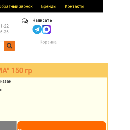
Обратный звонок
Бренды
Контакты
Написать
61-22
36-36
Корзина
А" 150 гр
указан
н