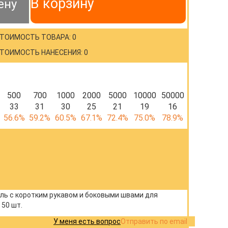
В корзину
ену
ТОИМОСТЬ ТОВАРА: 0
ТОИМОСТЬ НАНЕСЕНИЯ: 0
500
700
1000
2000
5000
10000
50000
33
31
30
25
21
19
16
56.6%
59.2%
60.5%
67.1%
72.4%
75.0%
78.9%
ль с коротким рукавом и боковыми швами для
50 шт.
У меня есть вопрос
Отправить по email