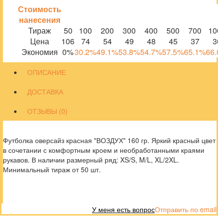
Стоимость
нанесения
Тираж
50
100
200
300
400
500
700
10
Цена
106
74
54
49
48
45
37
3
Экономия
0%
30.2%
49.1%
53.8%
54.7%
57.5%
65.1%
66
ОПИСАНИЕ
ДОСТАВКА
ОТЗЫВЫ (0)
Футболка оверсайз красная "ВОЗДУХ" 160 гр. Яркий красный цвет
в сочетании с комфортным кроем и необработанными краями
рукавов. В наличии размерный ряд: XS/S, M/L, XL/2XL.
Минимальный тираж от 50 шт.
У меня есть вопрос
Отправить по email