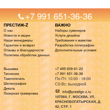
+7 991 651-36-36
ПРЕСТИЖ-Z
ВАЖНО
О нас
Наборы сувениров
Новости и акции
Услуги дизайна
Наши менеджеры
Требования к макетам
Гарантии и возврат
Разработка полиграфии
Отзывы и благодарности
Дополнительные условия
Политика обработки данных
Вышивка
+7 495 609-61-22
Тиснение
+7 991 651-36-36
Пн-Пт: 10:00 - 18:00
Тампопечать
Шелкография
Сб-Вс: выходной
Деколь
info@prestige-z.ru
Лазерная гравировка
107564
, Г.
МОСКВА
,
УЛ.
КРАСНОБОГАТЫРСКАЯ, Д.
42, СТР. 1