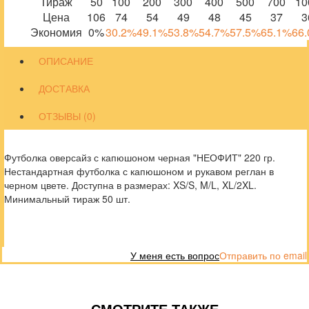
Тираж
50
100
200
300
400
500
700
10
Цена
106
74
54
49
48
45
37
3
Экономия
0%
30.2%
49.1%
53.8%
54.7%
57.5%
65.1%
66
ОПИСАНИЕ
ДОСТАВКА
ОТЗЫВЫ (0)
Футболка оверсайз с капюшоном черная "НЕОФИТ" 220 гр.
Нестандартная футболка с капюшоном и рукавом реглан в
черном цвете. Доступна в размерах: XS/S, M/L, XL/2XL.
Минимальный тираж 50 шт.
У меня есть вопрос
Отправить по email
СМОТРИТЕ ТАКЖЕ