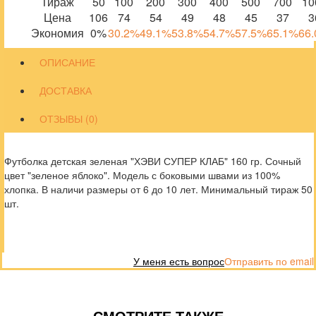
Тираж
50
100
200
300
400
500
700
10
Цена
106
74
54
49
48
45
37
3
Экономия
0%
30.2%
49.1%
53.8%
54.7%
57.5%
65.1%
66
ОПИСАНИЕ
ДОСТАВКА
ОТЗЫВЫ (0)
Футболка детская зеленая "ХЭВИ СУПЕР КЛАБ" 160 гр. Сочный
цвет "зеленое яблоко". Модель с боковыми швами из 100%
хлопка. В наличи размеры от 6 до 10 лет. Минимальный тираж 50
шт.
У меня есть вопрос
Отправить по email
СМОТРИТЕ ТАКЖЕ