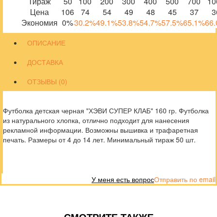
Тираж
50
100
200
300
400
500
700
10
Цена
106
74
54
49
48
45
37
3
Экономия
0%
30.2%
49.1%
53.8%
54.7%
57.5%
65.1%
66
ОПИСАНИЕ
ДОСТАВКА
ОТЗЫВЫ (0)
Футболка детская черная "ХЭВИ СУПЕР КЛАБ" 160 гр. Футболка
из натурального хлопка, отлично подходит для нанесения
рекламной информации. Возможны вышивка и трафаретная
печать. Размеры от 4 до 14 лет. Минимальный тираж 50 шт.
У меня есть вопрос
Отправить по email
СМОТРИТЕ ТАКЖЕ