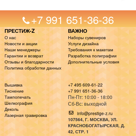
+7 991 651-36-36
ПРЕСТИЖ-Z
ВАЖНО
О нас
Наборы сувениров
Новости и акции
Услуги дизайна
Наши менеджеры
Требования к макетам
Гарантии и возврат
Разработка полиграфии
Отзывы и благодарности
Дополнительные условия
Политика обработки данных
Вышивка
+7 495 609-61-22
Тиснение
+7 991 651-36-36
Пн-Пт: 10:00 - 18:00
Тампопечать
Шелкография
Сб-Вс: выходной
Деколь
info@prestige-z.ru
Лазерная гравировка
107564
, Г.
МОСКВА
,
УЛ.
КРАСНОБОГАТЫРСКАЯ, Д.
42, СТР. 1