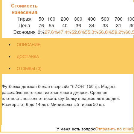
Стоимость
нанесения
Тираж
50
100
200
300
400
500
700
10
Цена
76
55
40
36
34
33
31
3
Экономия
0%
27.6%
47.4%
52.6%
55.3%
56.6%
59.2%
60.
ОПИСАНИЕ
ДОСТАВКА
ОТЗЫВЫ (0)
Футболка детская белая оверсайз "ЛИОН" 150 гр. Модель
расслабленного кроя из хлопкового джерси. Средняя
плотность позволяет носить футболку в жаркие летние дни.
Размеры от 6 до 14 лет. Минимальный тираж 50 шт.
У меня есть вопрос
Отправить по email