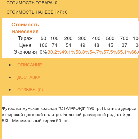
СТОИМОСТЬ ТОВАРА: 0
СТОИМОСТЬ НАНЕСЕНИЯ: 0
Стоимость
нанесения
Тираж
50
100
200
300
400
500
700
10
Цена
106
74
54
49
48
45
37
3
Экономия
0%
30.2%
49.1%
53.8%
54.7%
57.5%
65.1%
66
ОПИСАНИЕ
ДОСТАВКА
ОТЗЫВЫ (0)
Футболка мужская красная "СТАФФОРД" 190 гр. Плотный джерси
в широкой цветовой палитре. Большой размерный ряд: от S до
5XL. Минимальный тираж 50 шт.