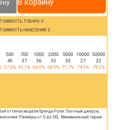
В корзину
ену
ТОИМОСТЬ ТОВАРА: 0
ТОИМОСТЬ НАНЕСЕНИЯ: 0
500
700
1000
2000
5000
10000
50000
45
37
36
33
30
27
22
%
57.5%
65.1%
66.0%
68.9%
71.7%
74.5%
79.2%
бой оттенок модели бренда Роли. Плотный джерси,
анесения. Размеры от S до 3XL. Минимальный тираж