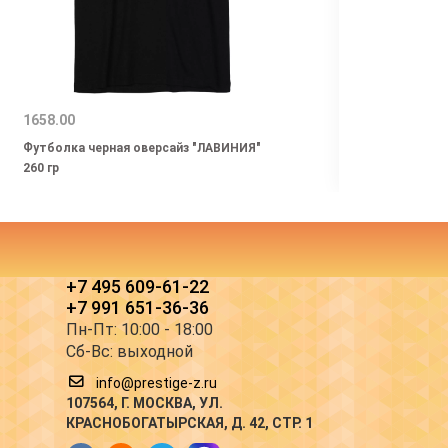
1658.00
455.0
Футболка черная оверсайз "ЛАВИНИЯ"
Футбо
260 гр
зелен
+7 495 609-61-22
+7 991 651-36-36
Пн-Пт: 10:00 - 18:00
Сб-Вс: выходной
info@prestige-z.ru
107564
, Г.
МОСКВА
,
УЛ.
КРАСНОБОГАТЫРСКАЯ, Д. 42, СТР. 1