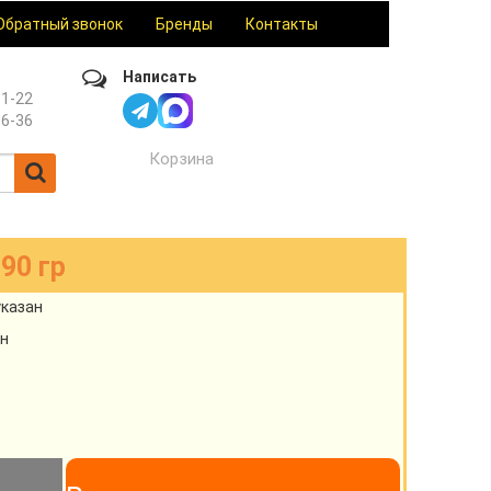
Обратный звонок
Бренды
Контакты
Написать
61-22
36-36
Корзина
90 гр
указан
н