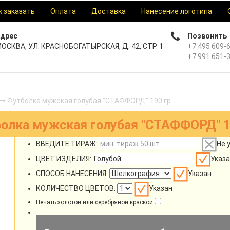
к заказать
Оплата
Доставка
Нанесение логотипа
дрес
Позвонить
ОСКВА, УЛ. КРАСНОБОГАТЫРСКАЯ, Д. 42, СТР. 1
+7 495 609-
+7 991 651-
Футболка мужская голубая "СТАФФОРД" 190 гр
олка мужская голубая "СТАФФОРД" 1
ВВЕДИТЕ ТИРАЖ:
Не 
ЦВЕТ ИЗДЕЛИЯ:
Указа
СПОСОБ НАНЕСЕНИЯ:
Указан
КОЛИЧЕСТВО ЦВЕТОВ:
Указан
Печать золотой или серебряной краской