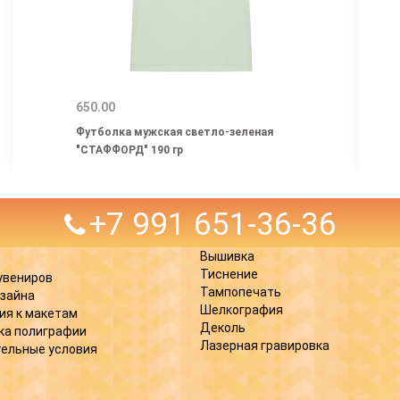
650.00
Футболка мужская светло-зеленая
"СТАФФОРД" 190 гр
+7 991 651-36-36
Вышивка
Тиснение
увениров
Тампопечать
изайна
Шелкография
ия к макетам
Деколь
ка полиграфии
Лазерная гравировка
ельные условия