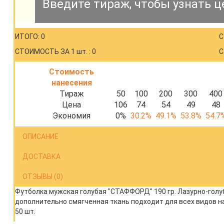
Введите тираж, чтобы узнать ц
ИТОГО: 0
С
СТОИМОСТЬ ЗА 1 шт. : 0
С
Стоимость
нанесения
Тираж
50
100
200
300
400
Цена
106
74
54
49
48
Экономия
0%
30.2%
49.1%
53.8%
54.7
ОПИСАНИЕ
ДОСТАВКА
ОТЗЫВЫ (0)
Футболка мужская голубая "СТАФФОРД" 190 гр. Лазурно-голу
дополнительно смягченная ткань подходит для всех видов н
50 шт.