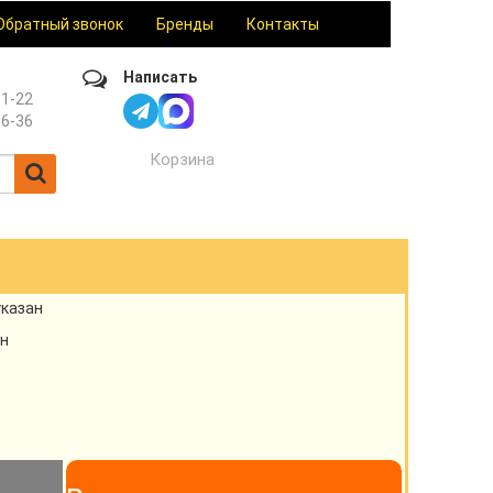
Обратный звонок
Бренды
Контакты
Написать
61-22
36-36
Корзина
указан
н