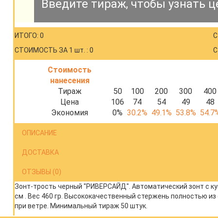
Введите тираж, чтобы узнать ц
ИТОГО: 0
С
СТОИМОСТЬ ЗА 1 шт. : 0
С
Стоимость
нанесения
Тираж
50
100
200
300
400
Цена
106
74
54
49
48
Экономия
0%
30.2%
49.1%
53.8%
54.7
ОПИСАНИЕ
ДОСТАВКА
ОТЗЫВЫ (0)
Зонт-трость черный "РИВЕРСАЙД". Автоматический зонт с куп
см . Вес 460 гр. Высококачественный стержень полностью и
при ветре. Минимальный тираж 50 штук.