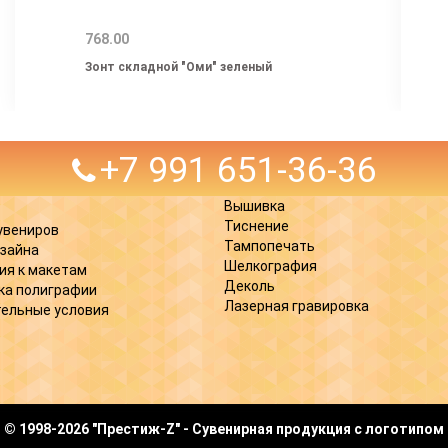
768.00
Зонт складной "Оми" зеленый
+7 991 651-36-36
Вышивка
Тиснение
увениров
Тампопечать
изайна
Шелкография
ия к макетам
Деколь
ка полиграфии
Лазерная гравировка
ельные условия
© 1998-2026 "Престиж-Z" - Сувенирная продукция с логотипом