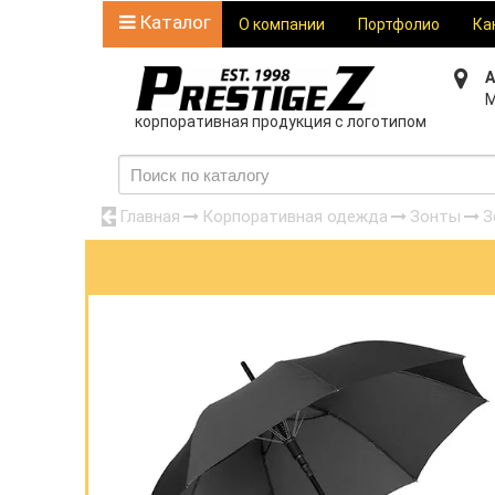
Каталог
О компании
Портфолио
Ка
А
М
корпоративная продукция с логотипом
Главная
Корпоративная одежда
Зонты
З