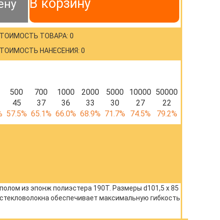
В корзину
ену
ТОИМОСТЬ ТОВАРА: 0
ТОИМОСТЬ НАНЕСЕНИЯ: 0
500
700
1000
2000
5000
10000
50000
45
37
36
33
30
27
22
%
57.5%
65.1%
66.0%
68.9%
71.7%
74.5%
79.2%
олом из эпонж полиэстера 190Т. Размеры d101,5 х 85
з стекловолокна обеспечивает максимальную гибкость