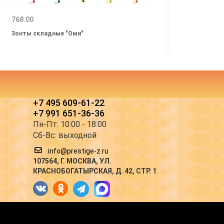
768.00
1230.
Зонты складные "Оми"
Зонт-
+7 495 609-61-22
+7 991 651-36-36
Пн-Пт: 10:00 - 18:00
Сб-Вс: выходной
info@prestige-z.ru
107564
, Г.
МОСКВА
,
УЛ.
КРАСНОБОГАТЫРСКАЯ, Д. 42, СТР. 1