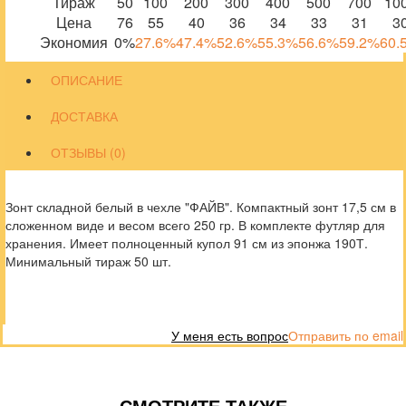
Тираж
50
100
200
300
400
500
700
10
Цена
76
55
40
36
34
33
31
3
Экономия
0%
27.6%
47.4%
52.6%
55.3%
56.6%
59.2%
60.
ОПИСАНИЕ
ДОСТАВКА
ОТЗЫВЫ (0)
Зонт складной белый в чехле "ФАЙВ". Компактный зонт 17,5 см в
сложенном виде и весом всего 250 гр. В комплекте футляр для
хранения. Имеет полноценный купол 91 см из эпонжа 190Т.
Минимальный тираж 50 шт.
У меня есть вопрос
Отправить по email
СМОТРИТЕ ТАКЖЕ