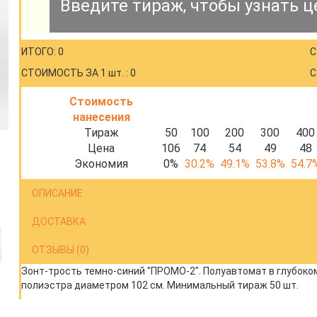
Введите тираж, чтобы узнать ц
ИТОГО: 0
С
СТОИМОСТЬ ЗА 1 шт. : 0
С
Стоимость
нанесения
Тираж
50
100
200
300
400
Цена
106
74
54
49
48
Экономия
0%
30.2%
49.1%
53.8%
54.7
ОПИСАНИЕ
ДОСТАВКА
ОТЗЫВЫ (0)
Зонт-трость темно-синий "ПРОМО-2". Полуавтомат в глубоком с
полиэстра диаметром 102 см. Минимальный тираж 50 шт.