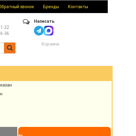
Обратный звонок
Бренды
Контакты
Написать
61-22
36-36
Корзина
указан
н