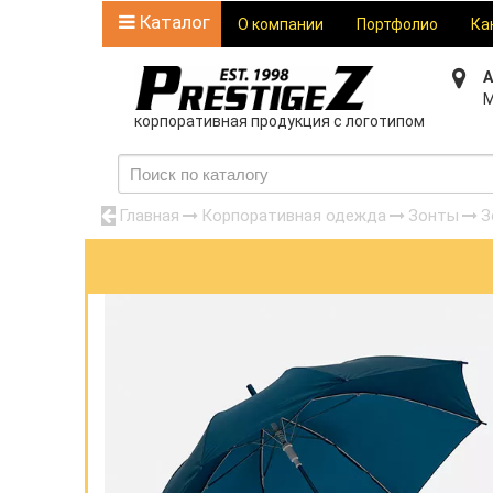
Каталог
О компании
Портфолио
Ка
А
М
корпоративная продукция с логотипом
Главная
Корпоративная одежда
Зонты
З