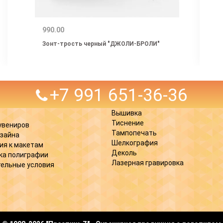
990.00
Зонт-трость черный "ДЖОЛИ-БРОЛИ"
+7 991 651-36-36
Вышивка
Тиснение
увениров
Тампопечать
изайна
Шелкография
ия к макетам
Деколь
ка полиграфии
Лазерная гравировка
ельные условия