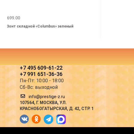
699.00
629.0
Зонт складной «Columbus» зеленый
Зонт 
+7 495 609-61-22
+7 991 651-36-36
Пн-Пт: 10:00 - 18:00
Сб-Вс: выходной
info@prestige-z.ru
107564
, Г.
МОСКВА
,
УЛ.
КРАСНОБОГАТЫРСКАЯ, Д. 42, СТР. 1