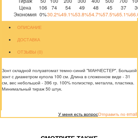
Тираж
50
100
200
300
400
500
700
10
Цена
106
74
54
49
48
45
37
3
Экономия
0%
30.2%
49.1%
53.8%
54.7%
57.5%
65.1%
66
ОПИСАНИЕ
ДОСТАВКА
ОТЗЫВЫ (0)
Зонт складной полуавтомат темно-синий "МАНЧЕСТЕР". Большой
зонт с диаметром купола 100 см. Длина в сложенном виде - 31
см, вес небольшой - 396 гр. 100% полиэстер, металла, пластика.
Минимальный тираж 50 штук.
У меня есть вопрос
Отправить по email
СМОТРИТЕ ТАКЖЕ