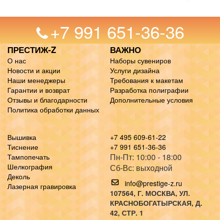
+7 991 651-36-36
ПРЕСТИЖ-Z
ВАЖНО
О нас
Наборы сувениров
Новости и акции
Услуги дизайна
Наши менеджеры
Требования к макетам
Гарантии и возврат
Разработка полиграфии
Отзывы и благодарности
Дополнительные условия
Политика обработки данных
Вышивка
+7 495 609-61-22
Тиснение
+7 991 651-36-36
Пн-Пт: 10:00 - 18:00
Тампопечать
Шелкография
Сб-Вс: выходной
Деколь
info@prestige-z.ru
Лазерная гравировка
107564
, Г.
МОСКВА
,
УЛ.
КРАСНОБОГАТЫРСКАЯ, Д.
42, СТР. 1