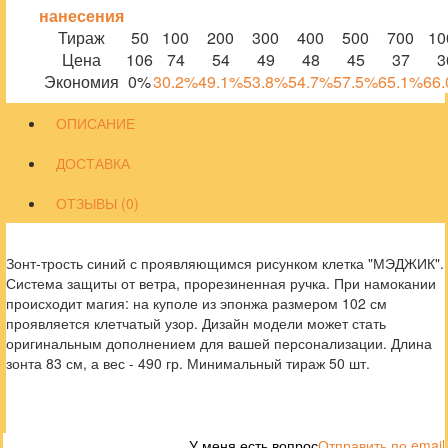
нанесения
Тираж
50
100
200
300
400
500
700
10
Цена
106
74
54
49
48
45
37
3
Экономия
0%
30.2%
49.1%
53.8%
54.7%
57.5%
65.1%
66
ОПИСАНИЕ
ДОСТАВКА
ОТЗЫВЫ (0)
Зонт-трость синий с проявляющимся рисунком клетка "МЭДЖИК".
Система защиты от ветра, прорезиненная ручка. При намокании
происходит магия: на куполе из эпонжа размером 102 см
проявляется клетчатый узор. Дизайн модели может стать
оригинальным дополнением для вашей персонализации. Длина
зонта 83 см, а вес - 490 гр. Минимальный тираж 50 шт.
У меня есть вопрос
Отправить по email