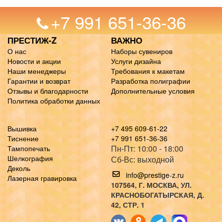
+7 991 651-36-36
ПРЕСТИЖ-Z
ВАЖНО
О нас
Наборы сувениров
Новости и акции
Услуги дизайна
Наши менеджеры
Требования к макетам
Гарантии и возврат
Разработка полиграфии
Отзывы и благодарности
Дополнительные условия
Политика обработки данных
Вышивка
+7 495 609-61-22
Тиснение
+7 991 651-36-36
Пн-Пт: 10:00 - 18:00
Тампопечать
Шелкография
Сб-Вс: выходной
Деколь
info@prestige-z.ru
Лазерная гравировка
107564
, Г.
МОСКВА
,
УЛ.
КРАСНОБОГАТЫРСКАЯ, Д.
42, СТР. 1