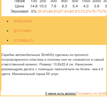
Тираж
100
200
300
400
500
1000
2000
3
Цена
14.8
10.3
7.6
6.3
5.4
4.0
3.6
3
Экономия
0%
30.4%
48.6%
57.4%
63.5%
73.0%
75.7%
79
ОПИСАНИЕ
ДОСТАВКА
ОТЗЫВЫ (0)
Скребки автомобильные Scratchy сделаны из прочного
полупрозрачного пластика и поэтому они не сломаются в самый
ответственный момент. Размер: 10,8x22,4 см. Нанесение
рекомендуем делать с помощью тампопечати не более, чем в 2
цвета. Минимальный тираж 50 штук.
У меня есть вопрос
Отправить по email