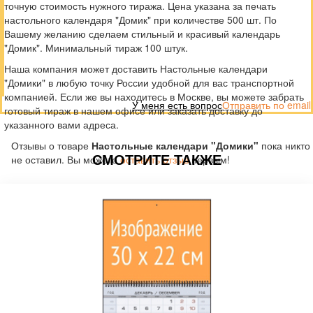
точную стоимость нужного тиража. Цена указана за печать
настольного календаря "Домик" при количестве 500 шт. По
Вашему желанию сделаем стильный и красивый календарь
"Домик". Минимальный тираж 100 штук.
Наша компания может доставить Настольные календари
"Домики" в любую точку России удобной для вас транспортной
компанией. Если же вы находитесь в Москве, вы можете забрать
У меня есть вопрос
Отправить по email
готовый тираж в нашем офисе или заказать доставку до
указанного вами адреса.
Отзывы о товаре
Настольные календари "Домики"
пока никто
СМОТРИТЕ ТАКЖЕ
не оставил. Вы можете
оставить отзыв
первым!