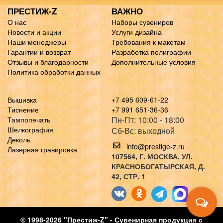
ПРЕСТИЖ-Z
ВАЖНО
О нас
Наборы сувениров
Новости и акции
Услуги дизайна
Наши менеджеры
Требования к макетам
Гарантии и возврат
Разработка полиграфии
Отзывы и благодарности
Дополнительные условия
Политика обработки данных
Вышивка
+7 495 609-61-22
Тиснение
+7 991 651-36-36
Пн-Пт: 10:00 - 18:00
Тампопечать
Шелкография
Сб-Вс: выходной
Деколь
info@prestige-z.ru
Лазерная гравировка
107564
, Г.
МОСКВА
,
УЛ.
КРАСНОБОГАТЫРСКАЯ, Д.
42, СТР. 1
© 1998-2026 "Престиж-Z" - Сувенирная продукция с