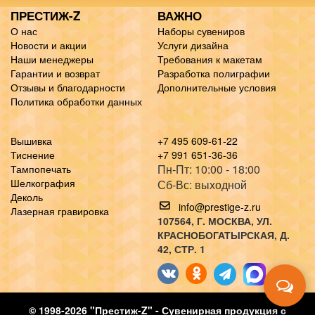
ПРЕСТИЖ-Z
ВАЖНО
О нас
Наборы сувениров
Новости и акции
Услуги дизайна
Наши менеджеры
Требования к макетам
Гарантии и возврат
Разработка полиграфии
Отзывы и благодарности
Дополнительные условия
Политика обработки данных
Вышивка
+7 495 609-61-22
Тиснение
+7 991 651-36-36
Пн-Пт: 10:00 - 18:00
Тампопечать
Шелкография
Сб-Вс: выходной
Деколь
info@prestige-z.ru
Лазерная гравировка
107564
, Г.
МОСКВА
,
УЛ.
КРАСНОБОГАТЫРСКАЯ, Д.
42, СТР. 1
© 1998-2026 "Престиж-Z" - Сувенирная продукция с