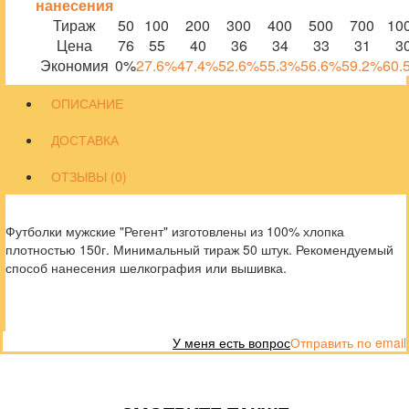
нанесения
Тираж
50
100
200
300
400
500
700
10
Цена
76
55
40
36
34
33
31
3
Экономия
0%
27.6%
47.4%
52.6%
55.3%
56.6%
59.2%
60.
ОПИСАНИЕ
ДОСТАВКА
ОТЗЫВЫ (0)
Футболки мужские "Регент" изготовлены из 100% хлопка
плотностью 150г. Минимальный тираж 50 штук. Рекомендуемый
способ нанесения шелкография или вышивка.
У меня есть вопрос
Отправить по email