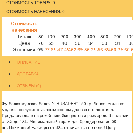
СТОИМОСТЬ ТОВАРА: 0
СТОИМОСТЬ НАНЕСЕНИЯ: 0
Стоимость
нанесения
Тираж
50
100
200
300
400
500
700
10
Цена
76
55
40
36
34
33
31
3
Экономия
0%
27.6%
47.4%
52.6%
55.3%
56.6%
59.2%
60.
ОПИСАНИЕ
ДОСТАВКА
ОТЗЫВЫ (0)
Футболка мужская белая "CRUSADER" 150 гр. Легкая стильная
модель послужит отличным фоном для вашего логотипа.
Представлена в широкой линейки цветов и размеров. В наличии
от XS до 4XL. Минимальный тираж для брендирования 50
шт. Внимание! Размеры от 3XL отличаются по цене! Цену