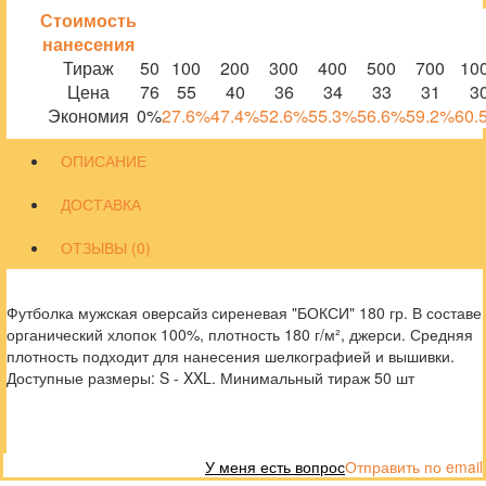
Стоимость
нанесения
Тираж
50
100
200
300
400
500
700
10
Цена
76
55
40
36
34
33
31
3
Экономия
0%
27.6%
47.4%
52.6%
55.3%
56.6%
59.2%
60.
ОПИСАНИЕ
ДОСТАВКА
ОТЗЫВЫ (0)
Футболка мужская оверсайз сиреневая "БОКСИ" 180 гр. В составе
органический хлопок 100%, плотность 180 г/м², джерси. Средняя
плотность подходит для нанесения шелкографией и вышивки.
Доступные размеры: S - XXL. Минимальный тираж 50 шт
У меня есть вопрос
Отправить по email