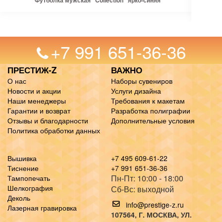
Футболка мужская "Collection" ярко-синяя
+7 991 651-36-36
ПРЕСТИЖ-Z
ВАЖНО
О нас
Наборы сувениров
Новости и акции
Услуги дизайна
Наши менеджеры
Требования к макетам
Гарантии и возврат
Разработка полиграфии
Отзывы и благодарности
Дополнительные условия
Политика обработки данных
Вышивка
+7 495 609-61-22
Тиснение
+7 991 651-36-36
Пн-Пт: 10:00 - 18:00
Тампопечать
Шелкография
Сб-Вс: выходной
Деколь
info@prestige-z.ru
Лазерная гравировка
107564
, Г.
МОСКВА
,
УЛ.