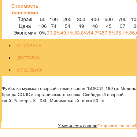
Стоимость
нанесения
Тираж
50
100
200
300
400
500
700
10
Цена
106
74
54
49
48
45
37
3
Экономия
0%
30.2%
49.1%
53.8%
54.7%
57.5%
65.1%
66
ОПИСАНИЕ
ДОСТАВКА
ОТЗЫВЫ (0)
Футболка мужская оверсайз темно-синяя "БОКСИ" 180 гр. Модель
бренда СОЛС из органического хлопка. Свободный оверсайз
крой. Размеры S - XXL. Минимальный тираж 50 шт.
У меня есть вопрос
Отправить по email