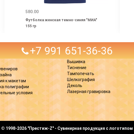
580.00
Футболка женская темно-синяя "МИА"
155 гр
+7 991 651-36-36
Вышивка
Тиснение
увениров
Тампопечать
изайна
Шелкография
ия к макетам
Деколь
ка полиграфии
Лазерная гравировка
ельные условия
© 1998-2026 "Престиж-Z" - Сувенирная продукция с логотипом