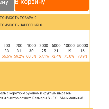
В корзину
ену
ТОИМОСТЬ ТОВАРА: 0
ТОИМОСТЬ НАНЕСЕНИЯ: 0
500
700
1000
2000
5000
10000
50000
33
31
30
25
21
19
16
56.6%
59.2%
60.5%
67.1%
72.4%
75.0%
78.9%
ель с коротким рукавом и круглым вырезом
я и быстро сохнет. Размеры S - 3XL. Минимальный