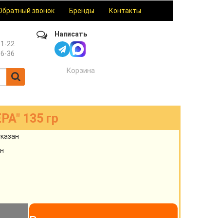
Обратный звонок
Бренды
Контакты
Написать
61-22
36-36
Корзина
А" 135 гр
указан
н