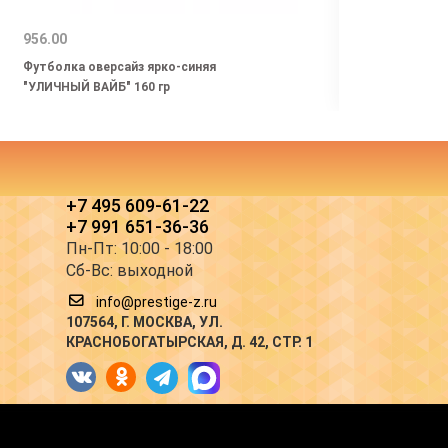
956.00
896.0
Футболка оверсайз ярко-синяя
Футбо
"УЛИЧНЫЙ ВАЙБ" 160 гр
длинн
+7 495 609-61-22
+7 991 651-36-36
Пн-Пт: 10:00 - 18:00
Сб-Вс: выходной
info@prestige-z.ru
107564
, Г.
МОСКВА
,
УЛ.
КРАСНОБОГАТЫРСКАЯ, Д. 42, СТР. 1