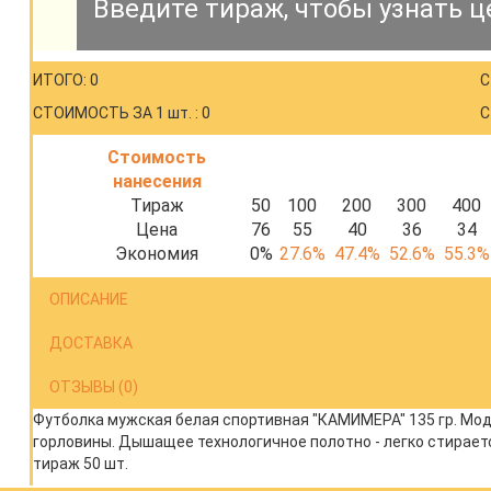
Введите тираж, чтобы узнать ц
ИТОГО: 0
С
СТОИМОСТЬ ЗА 1 шт. : 0
С
Стоимость
нанесения
Тираж
50
100
200
300
400
Цена
76
55
40
36
34
Экономия
0%
27.6%
47.4%
52.6%
55.3%
ОПИСАНИЕ
ДОСТАВКА
ОТЗЫВЫ (0)
Футболка мужская белая спортивная "КАМИМЕРА" 135 гр. Мод
горловины. Дышащее технологичное полотно - легко стираетс
тираж 50 шт.