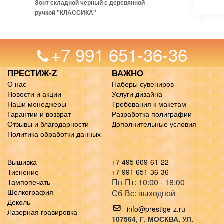
Зонт складной черный с деревянной
ручкой "КЛАССИКА"
+7 991 651-36-36
ПРЕСТИЖ-Z
ВАЖНО
О нас
Наборы сувениров
Новости и акции
Услуги дизайна
Наши менеджеры
Требования к макетам
Гарантии и возврат
Разработка полиграфии
Отзывы и благодарности
Дополнительные условия
Политика обработки данных
Вышивка
+7 495 609-61-22
Тиснение
+7 991 651-36-36
Пн-Пт: 10:00 - 18:00
Тампопечать
Шелкография
Сб-Вс: выходной
Деколь
info@prestige-z.ru
Лазерная гравировка
107564
, Г.
МОСКВА
,
УЛ.