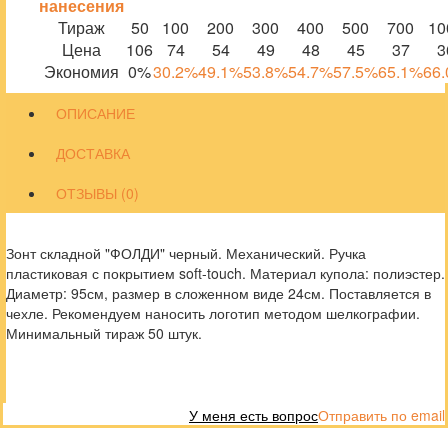
нанесения
Тираж
50
100
200
300
400
500
700
10
Цена
106
74
54
49
48
45
37
3
Экономия
0%
30.2%
49.1%
53.8%
54.7%
57.5%
65.1%
66
ОПИСАНИЕ
ДОСТАВКА
ОТЗЫВЫ (0)
Зонт складной "ФОЛДИ" черный. Механический. Ручка
пластиковая с покрытием soft-touch. Материал купола: полиэстер.
Диаметр: 95см, размер в сложенном виде 24см. Поставляется в
чехле. Рекомендуем наносить логотип методом шелкографии.
Минимальный тираж 50 штук.
У меня есть вопрос
Отправить по email