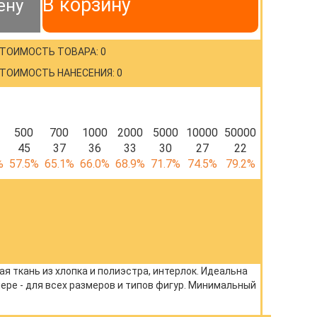
В корзину
ену
ТОИМОСТЬ ТОВАРА: 0
ТОИМОСТЬ НАНЕСЕНИЯ: 0
500
700
1000
2000
5000
10000
50000
45
37
36
33
30
27
22
%
57.5%
65.1%
66.0%
68.9%
71.7%
74.5%
79.2%
я ткань из хлопка и полиэстра, интерлок. Идеальна
ере - для всех размеров и типов фигур. Минимальный