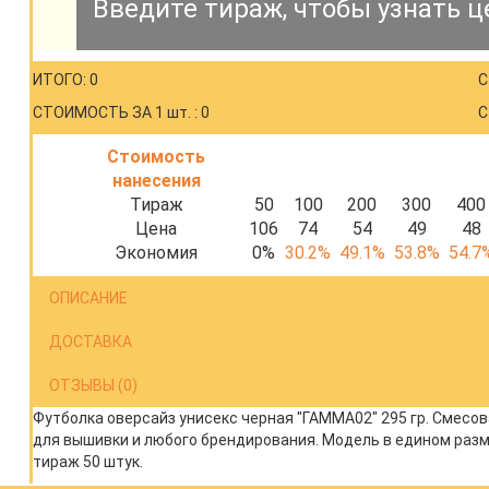
Введите тираж, чтобы узнать ц
ИТОГО: 0
С
СТОИМОСТЬ ЗА 1 шт. : 0
С
Стоимость
нанесения
Тираж
50
100
200
300
400
Цена
106
74
54
49
48
Экономия
0%
30.2%
49.1%
53.8%
54.7
ОПИСАНИЕ
ДОСТАВКА
ОТЗЫВЫ (0)
Футболка оверсайз унисекс черная "ГАММА02" 295 гр. Смесова
для вышивки и любого брендирования. Модель в едином разм
тираж 50 штук.