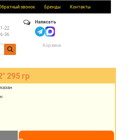
Обратный звонок
Бренды
Контакты
Написать
61-22
36-36
Корзина
" 295 гр
указан
н