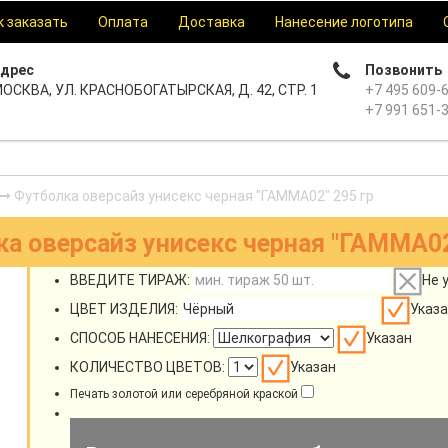
к заказать
Оплата
Доставка
Нанесение логотипа
дрес
Позвонить
ОСКВА, УЛ. КРАСНОБОГАТЫРСКАЯ, Д. 42, СТР. 1
+7 495 609-
+7 991 651-
Футболка оверсайз унисекс черная "ГАММА02" 295 гр
а оверсайз унисекс черная "ГАММА02
ВВЕДИТЕ ТИРАЖ:
Не 
ЦВЕТ ИЗДЕЛИЯ:
Указа
СПОСОБ НАНЕСЕНИЯ:
Указан
КОЛИЧЕСТВО ЦВЕТОВ:
Указан
Печать золотой или серебряной краской