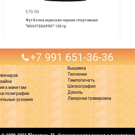
570.00
Футболка мужская черная спортивная
"МОНТЕКАРЛО" 150 гр
+7 991 651-36-36
Вышивка
Тиснение
увениров
Тампопечать
изайна
Шелкография
ия к макетам
Деколь
ка полиграфии
Лазерная гравировка
ельные условия