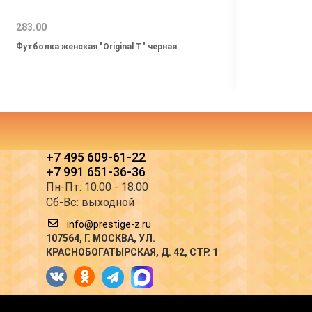
283.00
499.0
Футболка женская "Original T" черная
Футбо
+7 495 609-61-22
+7 991 651-36-36
Пн-Пт: 10:00 - 18:00
Сб-Вс: выходной
info@prestige-z.ru
107564
, Г.
МОСКВА
,
УЛ.
КРАСНОБОГАТЫРСКАЯ, Д. 42, СТР. 1