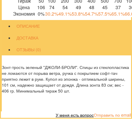
Тираж
50
100
200
300
400
500
700
10
Цена
106
74
54
49
48
45
37
3
Экономия
0%
30.2%
49.1%
53.8%
54.7%
57.5%
65.1%
66
ОПИСАНИЕ
ДОСТАВКА
ОТЗЫВЫ (0)
Зонт-трость зеленый "ДЖОЛИ-БРОЛИ". Спицы из стеклопластика
не ломаются от порыва ветра, ручка с покрытием софт-тач
приятно лежит в руке. Купол из эпонжа - оптимальной ширины,
101 см, надежно защищает от дождя. Длина зонта 83 см; вес -
406 гр. Минимальный тираж 50 шт.
У меня есть вопрос
Отправить по email