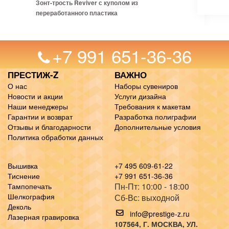
Зонт-трость Reviver с куполом из
переработанного пластика
+7 991 651-36-36
ПРЕСТИЖ-Z
ВАЖНО
О нас
Наборы сувениров
Новости и акции
Услуги дизайна
Наши менеджеры
Требования к макетам
Гарантии и возврат
Разработка полиграфии
Отзывы и благодарности
Дополнительные условия
Политика обработки данных
Вышивка
+7 495 609-61-22
Тиснение
+7 991 651-36-36
Пн-Пт: 10:00 - 18:00
Тампопечать
Шелкография
Сб-Вс: выходной
Деколь
info@prestige-z.ru
Лазерная гравировка
107564
, Г.
МОСКВА
,
УЛ.