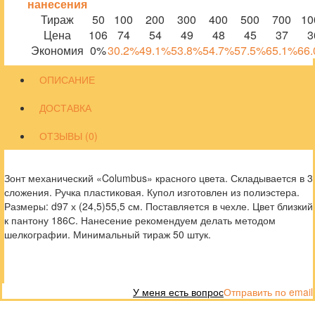
нанесения
Тираж
50
100
200
300
400
500
700
10
Цена
106
74
54
49
48
45
37
3
Экономия
0%
30.2%
49.1%
53.8%
54.7%
57.5%
65.1%
66
ОПИСАНИЕ
ДОСТАВКА
ОТЗЫВЫ (0)
Зонт механический «Columbus» красного цвета. Складывается в 3
сложения. Ручка пластиковая. Купол изготовлен из полиэстера.
Размеры: d97 х (24,5)55,5 см. Поставляется в чехле. Цвет близкий
к пантону 186С. Нанесение рекомендуем делать методом
шелкографии. Минимальный тираж 50 штук.
У меня есть вопрос
Отправить по email