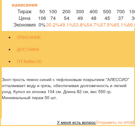
нанесения
Тираж
50
100
200
300
400
500
700
10
Цена
106
74
54
49
48
45
37
3
Экономия
0%
30.2%
49.1%
53.8%
54.7%
57.5%
65.1%
66
ОПИСАНИЕ
ДОСТАВКА
ОТЗЫВЫ (0)
Зонт-трость темно-синий с тефлоновым покрытием "АЛЕССИО"
отталкивает воду и грязь, обеспечивая долговечность и легкий
уход. Купол из эпонжа 104 см. Длина 82 см, вес 550 гр.
Минимальный тираж 50 шт.
У меня есть вопрос
Отправить по email