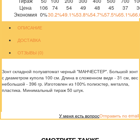
Тираж
50
100
200
300
400
500
700
10
Цена
106
74
54
49
48
45
37
3
Экономия
0%
30.2%
49.1%
53.8%
54.7%
57.5%
65.1%
66
ОПИСАНИЕ
ДОСТАВКА
ОТЗЫВЫ (0)
Зонт складной полуавтомат черный "МАНЧЕСТЕР". Большой зонт
с диаметром купола 100 см. Длина в сложенном виде - 31 см, вес
небольшой - 396 гр. Изготовлен из 100% полиэстер, металла,
пластика. Минимальный тираж 50 штук.
У меня есть вопрос
Отправить по email
СМОТРИТЕ ТАКЖЕ