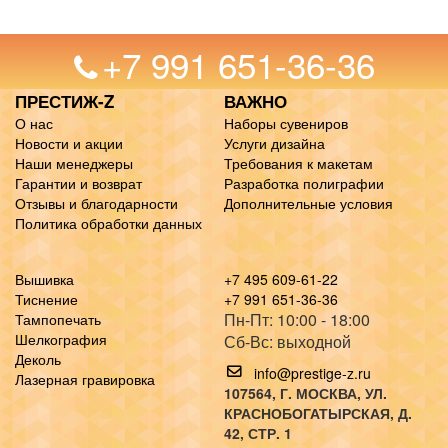
+7 991 651-36-36
ПРЕСТИЖ-Z
ВАЖНО
О нас
Наборы сувениров
Новости и акции
Услуги дизайна
Наши менеджеры
Требования к макетам
Гарантии и возврат
Разработка полиграфии
Отзывы и благодарности
Дополнительные условия
Политика обработки данных
Вышивка
+7 495 609-61-22
Тиснение
+7 991 651-36-36
Пн-Пт: 10:00 - 18:00
Тампопечать
Шелкография
Сб-Вс: выходной
Деколь
info@prestige-z.ru
Лазерная гравировка
107564
, Г.
МОСКВА
,
УЛ.
КРАСНОБОГАТЫРСКАЯ, Д.
42, СТР. 1