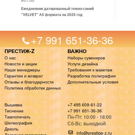
601.00
Ежедневник датированный темно-синий
"VELVET" А5 формата на 2025 год
+7 991 651-36-36
ПРЕСТИЖ-Z
ВАЖНО
О нас
Наборы сувениров
Новости и акции
Услуги дизайна
Наши менеджеры
Требования к макетам
Гарантии и возврат
Разработка полиграфии
Отзывы и благодарности
Дополнительные условия
Политика обработки данных
Вышивка
+7 495 609-61-22
Тиснение
+7 991 651-36-36
Пн-Пт: 10:00 - 18:00
Тампопечать
Шелкография
Сб-Вс: выходной
Деколь
info@prestige-z.ru
Лазерная гравировка