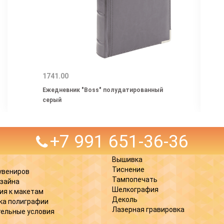
1741.00
Ежедневник "Boss" полудатированный
серый
+7 991 651-36-36
Вышивка
Тиснение
увениров
Тампопечать
изайна
Шелкография
ия к макетам
Деколь
ка полиграфии
Лазерная гравировка
ельные условия