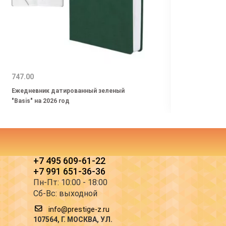
747.00
769.0
Ежедневник датированный зеленый
Ежедн
"Basis" на 2026 год
2024 г
+7 495 609-61-22
+7 991 651-36-36
Пн-Пт: 10:00 - 18:00
Сб-Вс: выходной
info@prestige-z.ru
107564
, Г.
МОСКВА
,
УЛ.