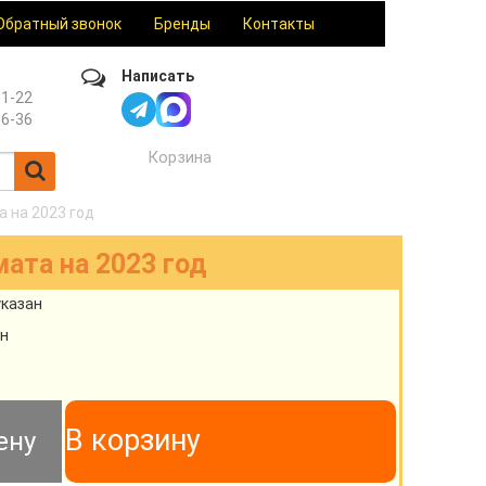
Обратный звонок
Бренды
Контакты
Написать
61-22
36-36
Корзина
 на 2023 год
ата на 2023 год
указан
н
В корзину
ену