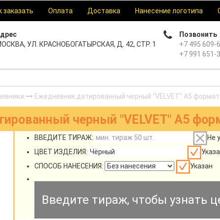
к заказать
Оплата
Доставка
Нанесение логотипа
дрес
Позвонить
ОСКВА, УЛ. КРАСНОБОГАТЫРСКАЯ, Д. 42, СТР. 1
+7 495 609-
+7 991 651-
евники
Ежедневник датированный черный "VELVET" А5 формата
ированный черный "VELVET" А5 форм
ВВЕДИТЕ ТИРАЖ:
Не 
ЦВЕТ ИЗДЕЛИЯ:
Указа
СПОСОБ НАНЕСЕНИЯ:
Указан
Введите тираж, чтобы узнать ц