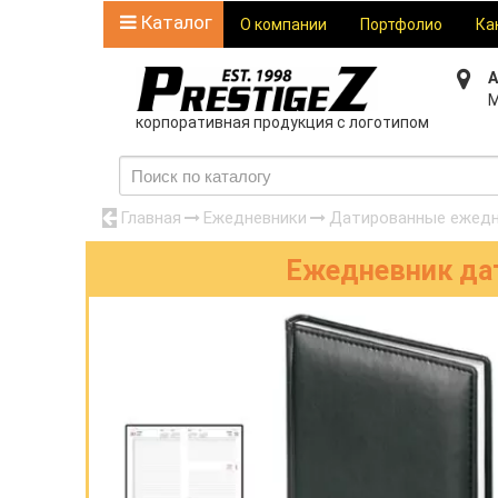
Каталог
О компании
Портфолио
Ка
А
М
корпоративная продукция с логотипом
Главная
Ежедневники
Датированные ежедн
Ежедневник дат