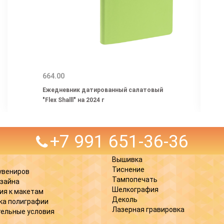
664.00
Ежедневник датированный салатовый
"Flex Shalll" на 2024 г
+7 991 651-36-36
Вышивка
Тиснение
увениров
Тампопечать
изайна
Шелкография
ия к макетам
Деколь
ка полиграфии
Лазерная гравировка
ельные условия