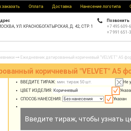
к заказать
Оплата
Доставка
Нанесение логотипа
дрес
Позвонить
ОСКВА, УЛ. КРАСНОБОГАТЫРСКАЯ, Д. 42, СТР. 1
+7 495 609-
+7 991 651-
евники
Ежедневник датированный коричневый "VELVET" А5 фор
ованный коричневый "VELVET" А5 фо
ВВЕДИТЕ ТИРАЖ:
Не 
ЦВЕТ ИЗДЕЛИЯ:
Указа
СПОСОБ НАНЕСЕНИЯ:
Указан
Введите тираж, чтобы узнать ц