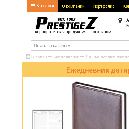
Каталог
О компании
Портфолио
Ка
А
М
корпоративная продукция с логотипом
Главная
Ежедневники
Датированные ежедн
Ежедневник датир