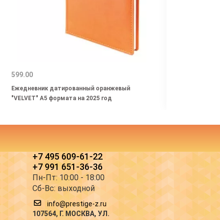
599.00
603.0
Ежедневник датированный оранжевый
Ежедн
"VELVET" А5 формата на 2025 год
«Leade
+7 495 609-61-22
+7 991 651-36-36
Пн-Пт: 10:00 - 18:00
Сб-Вс: выходной
info@prestige-z.ru
107564
, Г.
МОСКВА
,
УЛ.