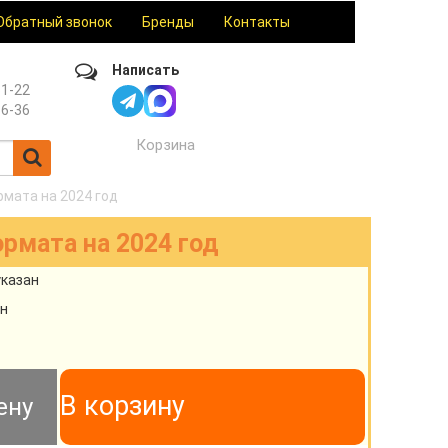
Обратный звонок
Бренды
Контакты
Написать
61-22
36-36
Корзина
мата на 2024 год
рмата на 2024 год
указан
н
В корзину
ену