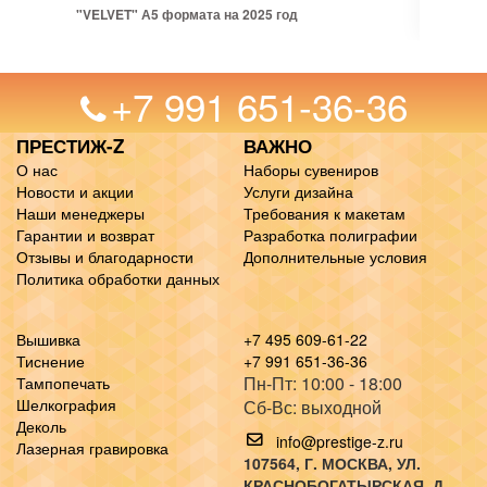
"VELVET" А5 формата на 2025 год
+7 991 651-36-36
ПРЕСТИЖ-Z
ВАЖНО
О нас
Наборы сувениров
Новости и акции
Услуги дизайна
Наши менеджеры
Требования к макетам
Гарантии и возврат
Разработка полиграфии
Отзывы и благодарности
Дополнительные условия
Политика обработки данных
Вышивка
+7 495 609-61-22
Тиснение
+7 991 651-36-36
Пн-Пт: 10:00 - 18:00
Тампопечать
Шелкография
Сб-Вс: выходной
Деколь
info@prestige-z.ru
Лазерная гравировка
107564
, Г.
МОСКВА
,
УЛ.
КРАСНОБОГАТЫРСКАЯ, Д.