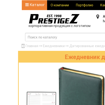
Каталог
О компании
Портфолио
Ка
А
М
корпоративная продукция с логотипом
Главная
Ежедневники
Датированные ежедн
Ежедневник да