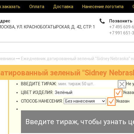
к заказать
Оплата
Доставка
Нанесение логотипа
дрес
Позвонить
ОСКВА, УЛ. КРАСНОБОГАТЫРСКАЯ, Д. 42, СТР. 1
+7 495 609-
+7 991 651-
евники
Ежедневник датированный зеленый "Sidney Nebraska" н
тированный зеленый "Sidney Nebrask
ВВЕДИТЕ ТИРАЖ:
Не 
ЦВЕТ ИЗДЕЛИЯ:
Указа
СПОСОБ НАНЕСЕНИЯ:
Указан
Введите тираж, чтобы узнать ц