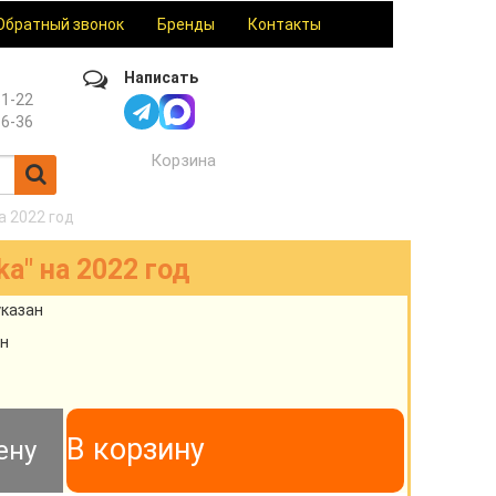
Обратный звонок
Бренды
Контакты
Написать
61-22
36-36
Корзина
а 2022 год
a" на 2022 год
указан
н
В корзину
ену