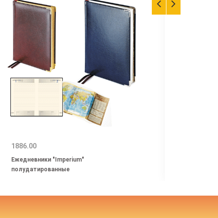
1886.00
600.0
Ежедневники "Imperium"
Ежедн
полудатированные
форма