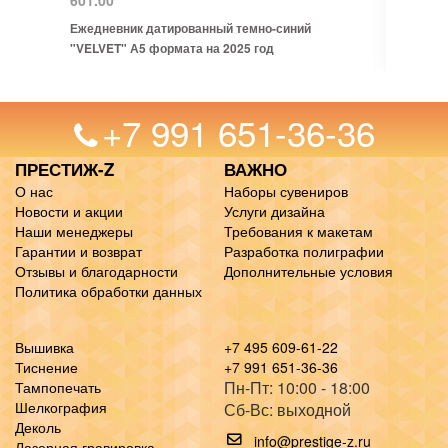
601.00
Ежедневник датированный темно-синий
"VELVET" А5 формата на 2025 год
+7 991 651-36-36
ПРЕСТИЖ-Z
ВАЖНО
О нас
Наборы сувениров
Новости и акции
Услуги дизайна
Наши менеджеры
Требования к макетам
Гарантии и возврат
Разработка полиграфии
Отзывы и благодарности
Дополнительные условия
Политика обработки данных
Вышивка
+7 495 609-61-22
Тиснение
+7 991 651-36-36
Пн-Пт: 10:00 - 18:00
Тампопечать
Шелкография
Сб-Вс: выходной
Деколь
info@prestige-z.ru
Лазерная гравировка