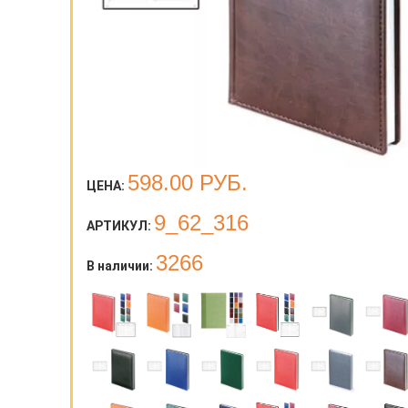
598.00
РУБ.
ЦЕНА:
9_62_316
АРТИКУЛ:
3266
В наличии: