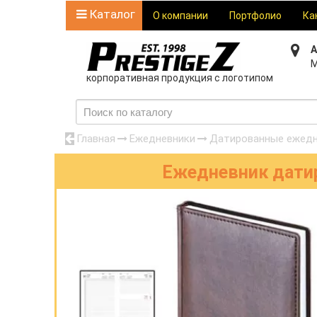
Каталог
О компании
Портфолио
Ка
А
М
корпоративная продукция с логотипом
Главная
Ежедневники
Датированные ежедн
Ежедневник датир