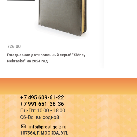
726.00
950.0
Ежедневник датированный серый "Sidney
Ежедн
Nebraska" на 2024 год
2026 
+7 495 609-61-22
+7 991 651-36-36
Пн-Пт: 10:00 - 18:00
Сб-Вс: выходной
info@prestige-z.ru
107564
, Г.
МОСКВА
,
УЛ.