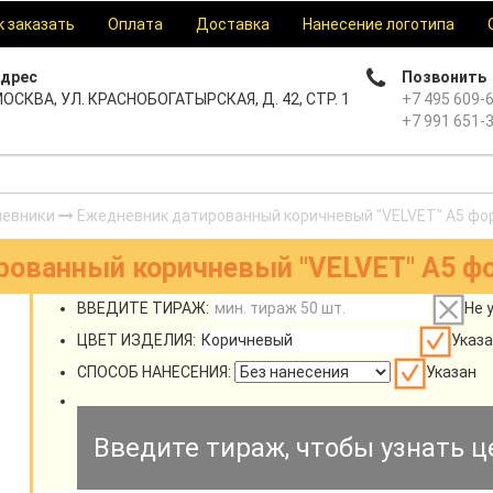
к заказать
Оплата
Доставка
Нанесение логотипа
дрес
Позвонить
ОСКВА, УЛ. КРАСНОБОГАТЫРСКАЯ, Д. 42, СТР. 1
+7 495 609-
+7 991 651-
евники
Ежедневник датированный коричневый "VELVET" А5 фор
ованный коричневый "VELVET" А5 фо
ВВЕДИТЕ ТИРАЖ:
Не 
ЦВЕТ ИЗДЕЛИЯ:
Указа
СПОСОБ НАНЕСЕНИЯ:
Указан
Введите тираж, чтобы узнать ц