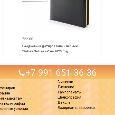
722.00
Ежедневник датированный черный
"Sidney Nebraska" на 2025 год
+7 991 651-36-36
Вышивка
Тиснение
увениров
Тампопечать
изайна
Шелкография
ия к макетам
Деколь
ка полиграфии
Лазерная гравировка
ельные условия