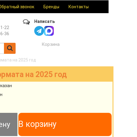
Обратный звонок
Бренды
Контакты
Написать
61-22
36-36
Корзина
мата на 2025 год
рмата на 2025 год
указан
н
В корзину
ену